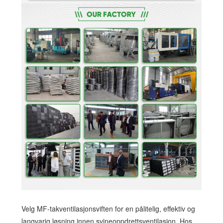
Velg MF-takventilasjonsviften for en pålitelig, effektiv og
langvarig løsning innen svineoppdrettsventilasjon. Hos