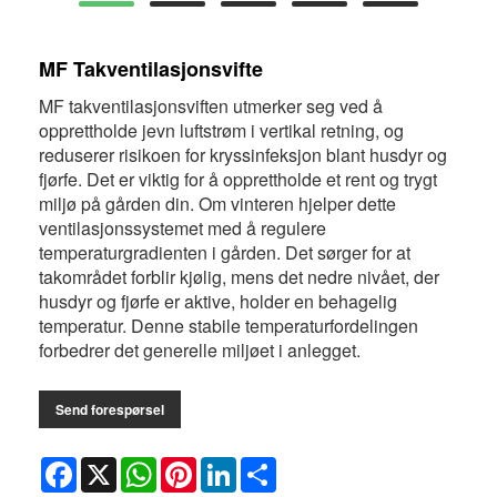
MF Takventilasjonsvifte
MF takventilasjonsviften utmerker seg ved å
opprettholde jevn luftstrøm i vertikal retning, og
reduserer risikoen for kryssinfeksjon blant husdyr og
fjørfe. Det er viktig for å opprettholde et rent og trygt
miljø på gården din. Om vinteren hjelper dette
ventilasjonssystemet med å regulere
temperaturgradienten i gården. Det sørger for at
takområdet forblir kjølig, mens det nedre nivået, der
husdyr og fjørfe er aktive, holder en behagelig
temperatur. Denne stabile temperaturfordelingen
forbedrer det generelle miljøet i anlegget.
Send forespørsel
Facebook
X
WhatsApp
Pinterest
LinkedIn
Share