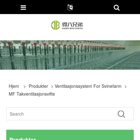
Hjem
>
Produkter
>
Ventilasjonssystem For Svinefarm
>
MF Takventilasjonsvifte
Produkter