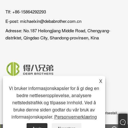
Tlf: +86-15864292293
E-post:
michaelxin@debabrother.com.cn
Adresse: No.187 Heilongjiang Middle Road, Chengyang-
distriktet, Qingdao City, Shandong-provinsen, Kina
X
Vi bruker informasjonskapsler for å gi deg en
bedre nettleseropplevelse, analysere
nettstedstrafikk og tilpasse innhold. Ved å
bruke denne siden godtar du vår bruk av
Copyright © 2023 Qingdao DEBA Brother Machinery Co.,Ltd. - Grisestall,
informasjonskapsler.
Personvernerklæring
Grisegulv, Grisemater - Alle rettigheter forbeholdt