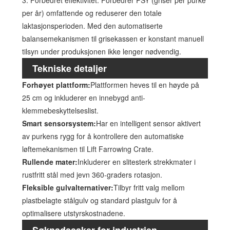
per år) omfattende og reduserer den totale
laktasjonsperioden. Med den automatiserte
balansemekanismen til grisekassen er konstant manuell
tilsyn under produksjonen ikke lenger nødvendig.
Tekniske detaljer
Forhøyet plattform:
Plattformen heves til en høyde på
25 cm og inkluderer en innebygd anti-
klemmebeskyttelseslist.
Smart sensorsystem:
Har en intelligent sensor aktivert
av purkens rygg for å kontrollere den automatiske
løftemekanismen til Lift Farrowing Crate.
Rullende mater:
Inkluderer en slitesterk strekkmater i
rustfritt stål med jevn 360-graders rotasjon.
Fleksible gulvalternativer:
Tilbyr fritt valg mellom
plastbelagte stålgulv og standard plastgulv for å
optimalisere utstyrskostnadene.
Søknadssaker for industrien