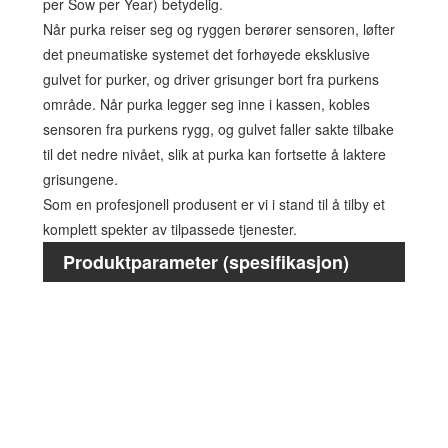
per Sow per Year) betydelig.
Når purka reiser seg og ryggen berører sensoren, løfter
det pneumatiske systemet det forhøyede eksklusive
gulvet for purker, og driver grisunger bort fra purkens
område. Når purka legger seg inne i kassen, kobles
sensoren fra purkens rygg, og gulvet faller sakte tilbake
til det nedre nivået, slik at purka kan fortsette å laktere
grisungene.
Som en profesjonell produsent er vi i stand til å tilby et
komplett spekter av tilpassede tjenester.
Produktparameter (spesifikasjon)
Total 
Strek
Så gu
Smågr