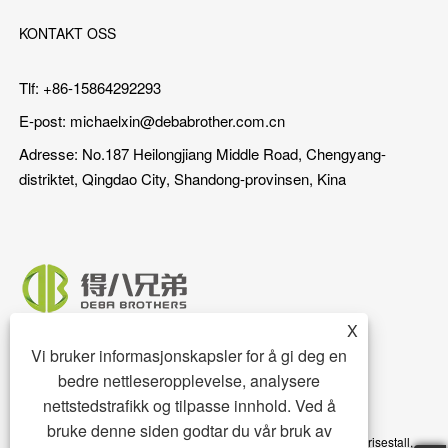
KONTAKT OSS
Tlf: +86-15864292293
E-post:
michaelxin@debabrother.com.cn
Adresse: No.187 Heilongjiang Middle Road, Chengyang-
distriktet, Qingdao City, Shandong-provinsen, Kina
X
Vi bruker informasjonskapsler for å gi deg en
bedre nettleseropplevelse, analysere
nettstedstrafikk og tilpasse innhold. Ved å
bruke denne siden godtar du vår bruk av
Copyright © 2023 Qingdao DEBA Brother Machinery Co.,Ltd. - Grisestall,