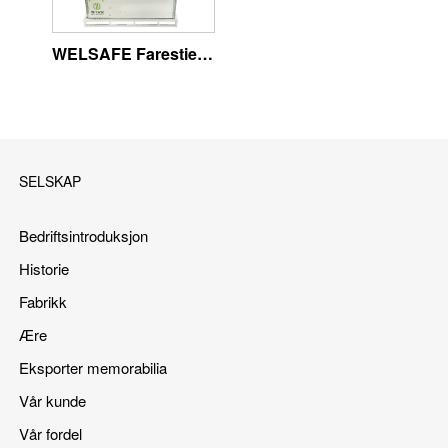
WELSAFE Farestier for løse purker - Fokus på dyrevelferd
SELSKAP
Bedriftsintroduksjon
Historie
Fabrikk
Ære
Eksporter memorabilia
Vår kunde
Vår fordel