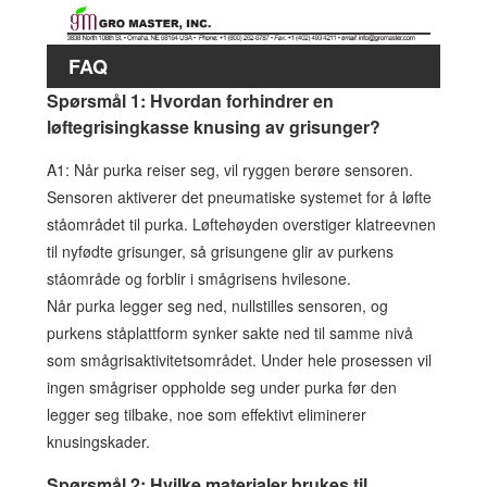
FAQ
Spørsmål 1: Hvordan forhindrer en
løftegrisingkasse knusing av grisunger?
A1: Når purka reiser seg, vil ryggen berøre sensoren.
Sensoren aktiverer det pneumatiske systemet for å løfte
ståområdet til purka. Løftehøyden overstiger klatreevnen
til nyfødte grisunger, så grisungene glir av purkens
ståområde og forblir i smågrisens hvilesone.
Når purka legger seg ned, nullstilles sensoren, og
purkens ståplattform synker sakte ned til samme nivå
som smågrisaktivitetsområdet. Under hele prosessen vil
ingen smågriser oppholde seg under purka før den
legger seg tilbake, noe som effektivt eliminerer
knusingskader.
Spørsmål 2: Hvilke materialer brukes til