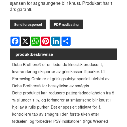
sjansen for at grisungene blir knust. Produktet har 1
års garanti.
Send forespørsel
PDF-nedlasting
Facebook
X
WhatsApp
Pinterest
LinkedIn
Share
produktbeskrivelse
Deba Brothers® er en ledende kinesisk produsent,
leverandør og eksportør av grisekasser til purker. Lift
Farrowing Crate er et grisingsutstyr spesielt utviklet av
Deba Brothers® for beskyttelse av smågris.
Dette produktet kan redusere pattegrisdødeligheten fra 5
% til under 1 %, og forhindrer at smågrisene blir knust i
hjel av å rulle purker. Det er spesielt effektivt for å
kontrollere tap av smågris i den første uken etter
fødselen, og forbedrer PSY-indikatoren (Pigs Weaned