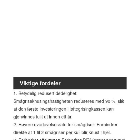
Helt 
stålgu
304 ru
+ plas
løfte
Avtak
varmg
bakd
Helt
varmg
stålst
Viktige fordeler
1. Betydelig redusert dødelighet:
Smågriseknusingshastigheten reduseres med 90 %, slik
at den første investeringen i løftegrisingkassen kan
gjenvinnes fullt ut innen ett år.
2. Høyere overlevelsesrate for smågriser: Forhindrer
direkte at 1 til 2 smågriser per kull blir knust i hjel.
3. Forbedret effektivitet: Forbedrer PSY (griser per purke