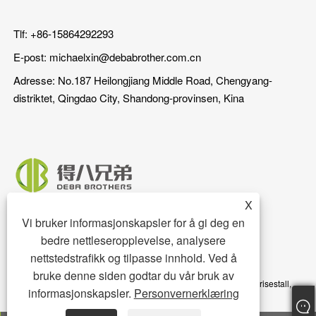
Tlf: +86-15864292293
E-post:
michaelxin@debabrother.com.cn
Adresse: No.187 Heilongjiang Middle Road, Chengyang-
distriktet, Qingdao City, Shandong-provinsen, Kina
X
Vi bruker informasjonskapsler for å gi deg en
bedre nettleseropplevelse, analysere
nettstedstrafikk og tilpasse innhold. Ved å
bruke denne siden godtar du vår bruk av
Copyright © 2023 Qingdao DEBA Brother Machinery Co.,Ltd. - Grisestall,
informasjonskapsler.
Personvernerklæring
Grisegulv, Grisemater - Alle rettigheter forbeholdt