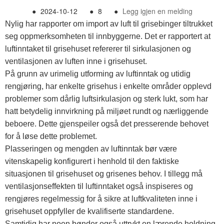
●
2024-10-12
●
8
●
Legg igjen en melding
Nylig har rapporter om import av luft til grisebinger tiltrukket
seg oppmerksomheten til innbyggerne. Det er rapportert at
luftinntaket til grisehuset refererer til sirkulasjonen og
ventilasjonen av luften inne i grisehuset.
På grunn av urimelig utforming av luftinntak og utidig
rengjøring, har enkelte grisehus i enkelte områder opplevd
problemer som dårlig luftsirkulasjon og sterk lukt, som har
hatt betydelig innvirkning på miljøet rundt og nærliggende
beboere. Dette gjenspeiler også det presserende behovet
for å løse dette problemet.
Plasseringen og mengden av luftinntak bør være
vitenskapelig konfigurert i henhold til den faktiske
situasjonen til grisehuset og grisenes behov. I tillegg må
ventilasjonseffekten til luftinntaket også inspiseres og
rengjøres regelmessig for å sikre at luftkvaliteten inne i
grisehuset oppfyller de kvalifiserte standardene.
Samtidig har noen bønder også uttrykt en lærende holdning