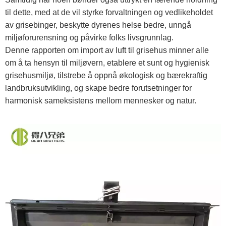
til dette, med at de vil styrke forvaltningen og vedlikeholdet
av grisebinger, beskytte dyrenes helse bedre, unngå
miljøforurensning og påvirke folks livsgrunnlag.
Denne rapporten om import av luft til grisehus minner alle
om å ta hensyn til miljøvern, etablere et sunt og hygienisk
grisehusmiljø, tilstrebe å oppnå økologisk og bærekraftig
landbruksutvikling, og skape bedre forutsetninger for
harmonisk sameksistens mellom mennesker og natur.