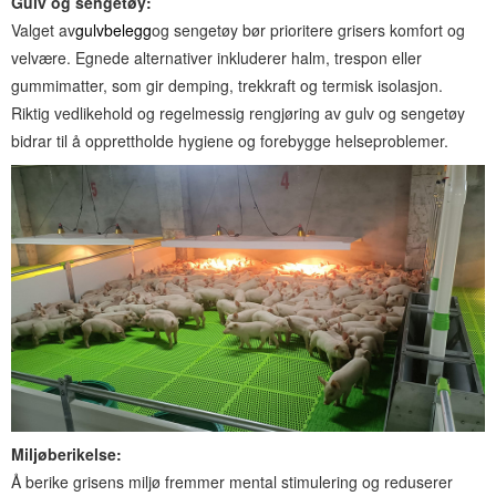
Gulv og sengetøy:
Valget av
gulvbelegg
og sengetøy bør prioritere grisers komfort og
velvære. Egnede alternativer inkluderer halm, trespon eller
gummimatter, som gir demping, trekkraft og termisk isolasjon.
Riktig vedlikehold og regelmessig rengjøring av gulv og sengetøy
bidrar til å opprettholde hygiene og forebygge helseproblemer.
Miljøberikelse:
Å berike grisens miljø fremmer mental stimulering og reduserer