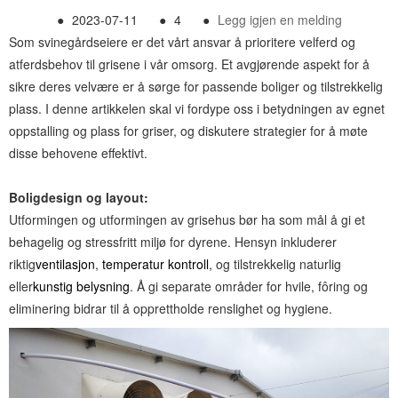
●
2023-07-11
●
4
●
Legg igjen en melding
Som svinegårdseiere er det vårt ansvar å prioritere velferd og
atferdsbehov til grisene i vår omsorg. Et avgjørende aspekt for å
sikre deres velvære er å sørge for passende boliger og tilstrekkelig
plass. I denne artikkelen skal vi fordype oss i betydningen av egnet
oppstalling og plass for griser, og diskutere strategier for å møte
disse behovene effektivt.
Boligdesign og layout:
Utformingen og utformingen av grisehus bør ha som mål å gi et
behagelig og stressfritt miljø for dyrene. Hensyn inkluderer
riktig
ventilasjon
,
temperatur kontroll
, og tilstrekkelig naturlig
eller
kunstig belysning
. Å gi separate områder for hvile, fôring og
eliminering bidrar til å opprettholde renslighet og hygiene.