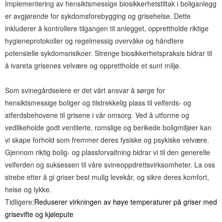
Implementering av hensiktsmessige biosikkerhetstiltak i boliganlegg
er avgjørende for sykdomsforebygging og grisehelse. Dette
inkluderer å kontrollere tilgangen til anlegget, opprettholde riktige
hygieneprotokoller og regelmessig overvåke og håndtere
potensielle sykdomsrisikoer. Strenge biosikkerhetspraksis bidrar til
å ivareta grisenes velvære og opprettholde et sunt miljø.
Som svinegårdseiere er det vårt ansvar å sørge for
hensiktsmessige boliger og tilstrekkelig plass til velferds- og
atferdsbehovene til grisene i vår omsorg. Ved å utforme og
vedlikeholde godt ventilerte, romslige og berikede boligmiljøer kan
vi skape forhold som fremmer deres fysiske og psykiske velvære.
Gjennom riktig bolig- og plassforvaltning bidrar vi til den generelle
velferden og suksessen til våre svineoppdrettsvirksomheter. La oss
strebe etter å gi griser best mulig levekår, og sikre deres komfort,
helse og lykke.
Tidligere:
Reduserer virkningen av høye temperaturer på griser med
grisevifte og kjølepute